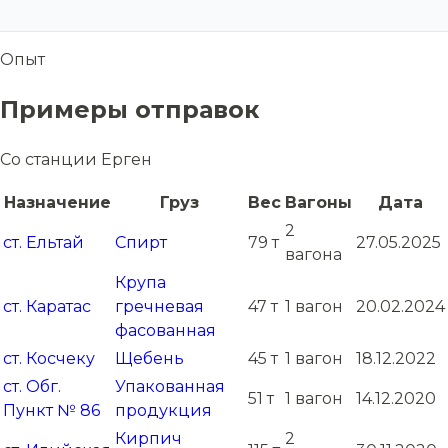
Опыт
Примеры отправок
Со станции Ерген
Назначение
Груз
Вес
Вагоны
Дата
2
ст. Ельтай
Спирт
79 т
27.05.2025
вагона
Крупа
ст. Каратас
гречневая
47 т
1 вагон
20.02.2024
фасованная
ст. Косчеку
Щебень
45 т
1 вагон
18.12.2022
ст. Обг.
Упакованная
51 т
1 вагон
14.12.2020
Пункт № 86
продукция
Кирпич
2