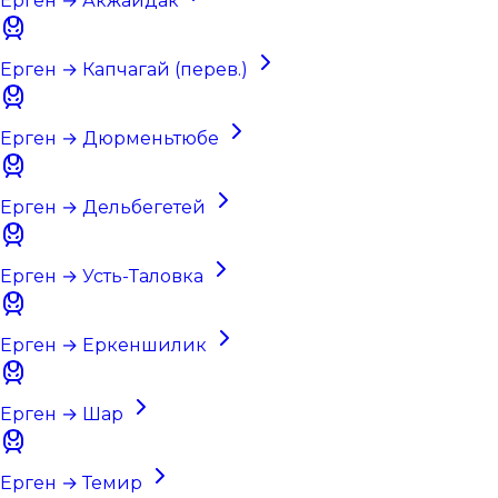
Ерген → Акжайдак
Ерген → Капчагай (перев.)
Ерген → Дюрменьтюбе
Ерген → Дельбегетей
Ерген → Усть-Таловка
Ерген → Еркеншилик
Ерген → Шар
Ерген → Темир