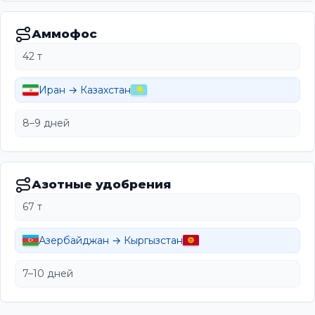
Аммофос
42 т
Иран → Казахстан
8–9 дней
Азотные удобрения
67 т
Азербайджан → Кыргызстан
7–10 дней