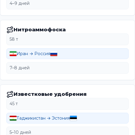
4–9 дней
Нитроаммофоска
58 т
Иран → Россия
7–8 дней
Известковые удобрения
45 т
Таджикистан → Эстония
5–10 дней