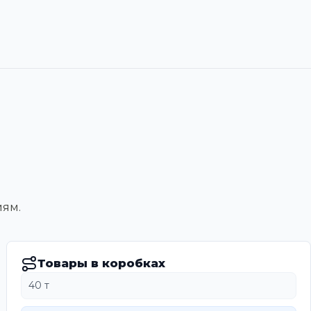
иям.
Товары в коробках
40 т