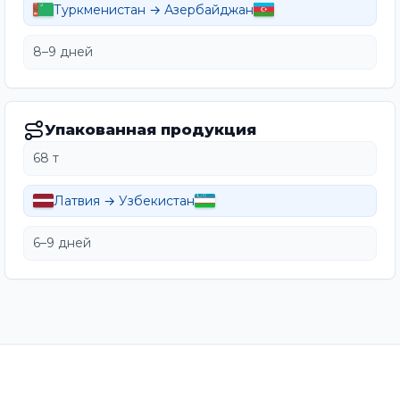
Туркменистан → Азербайджан
8–9 дней
Упакованная продукция
68 т
Латвия → Узбекистан
6–9 дней