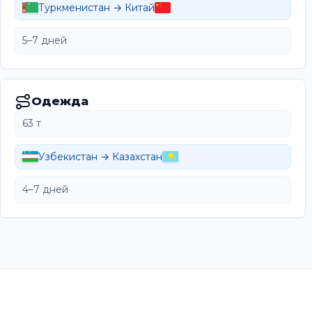
Туркменистан → Китай
5–7 дней
Одежда
63 т
Узбекистан → Казахстан
4–7 дней