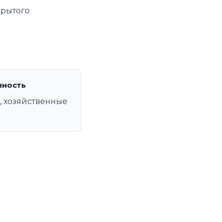
крытого
нность
а, хозяйственные