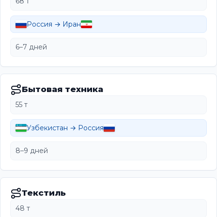
68 т
Россия → Иран
6–7 дней
Бытовая техника
55 т
Узбекистан → Россия
8–9 дней
Текстиль
48 т