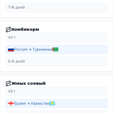
7–8 дней
Комбикорм
40 т
Россия → Туркмения
6–8 дней
Жмых соевый
49 т
Грузия → Казахстан