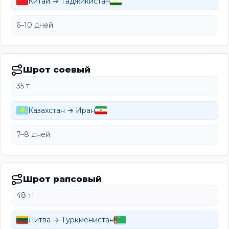
Китай → Таджикистан
6–10 дней
Шрот соевый
35 т
Казахстан → Иран
7–8 дней
Шрот рапсовый
48 т
Литва → Туркменистан