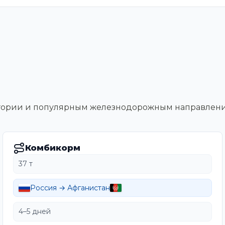
тегории и популярным железнодорожным направлен
Комбикорм
37 т
Россия → Афганистан
4–5 дней