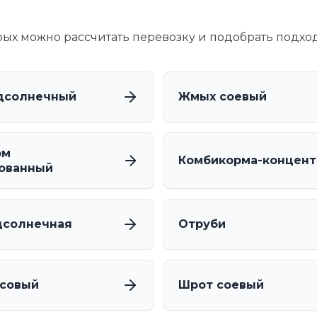
орых можно рассчитать перевозку и подобрать подхо
дсолнечный
Жмых соевый
рм
Комбикорма-концен
ованный
дсолнечная
Отруби
совый
Шрот соевый