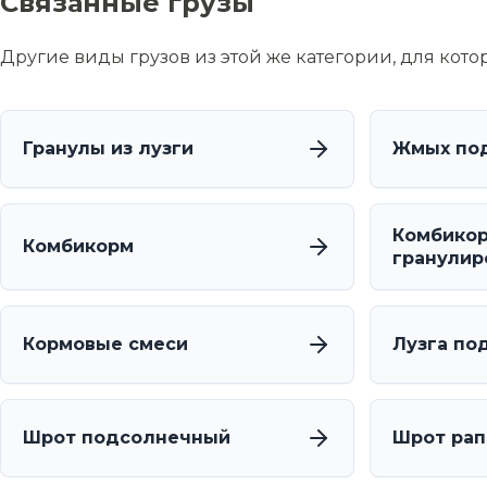
Связанные грузы
Другие виды грузов из этой же категории, для кот
Гранулы из лузги
Жмых по
Комбико
Комбикорм
гранулир
Кормовые смеси
Лузга по
Шрот подсолнечный
Шрот рап