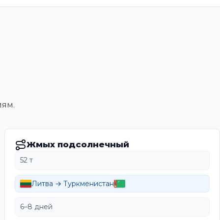
иям.
Жмых подсолнечный
52 т
Литва → Туркменистан
6–8 дней