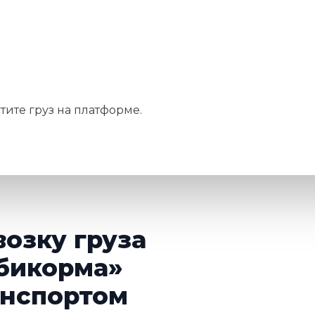
тите груз на платформе.
возку груза
бикорма»
нспортом