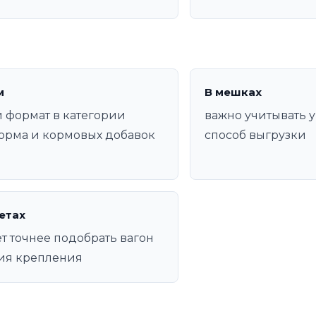
м
В мешках
 формат в категории
важно учитывать у
орма и кормовых добавок
способ выгрузки
етах
т точнее подобрать вагон
ия крепления