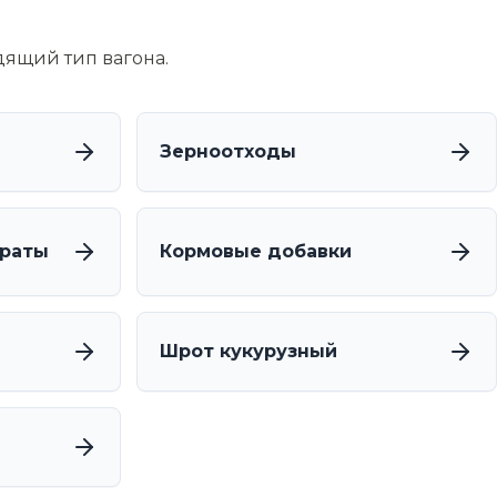
дящий тип вагона.
Зерноотходы
траты
Кормовые добавки
Шрот кукурузный