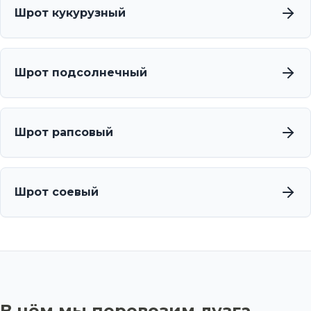
Шрот кукурузный
Шрот подсолнечный
Шрот рапсовый
Шрот соевый
В чём мы перевозим лузга