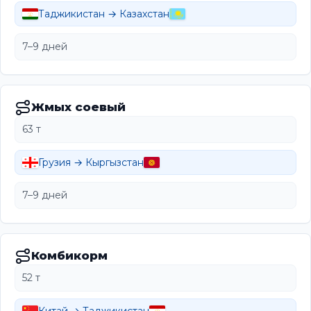
Таджикистан → Казахстан
7–9 дней
Жмых соевый
63 т
Грузия → Кыргызстан
7–9 дней
Комбикорм
52 т