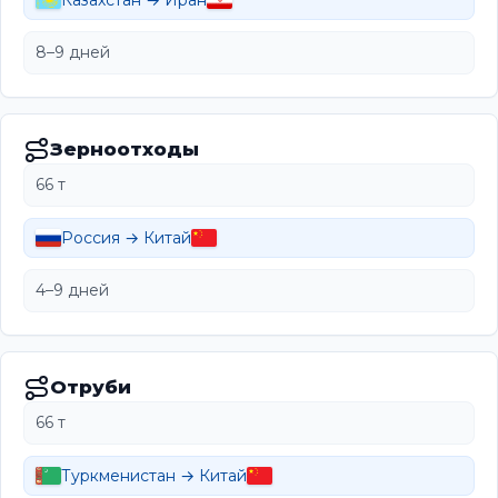
Казахстан → Иран
8–9 дней
Зерноотходы
66 т
Россия → Китай
4–9 дней
Отруби
66 т
Туркменистан → Китай