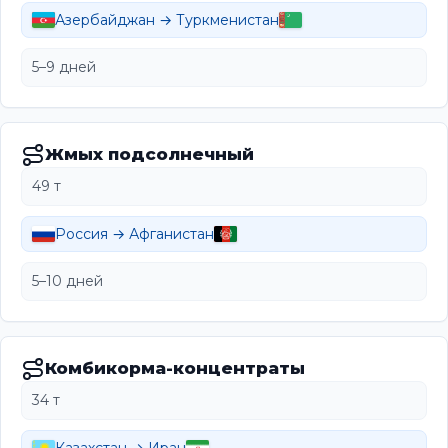
Азербайджан → Туркменистан
5–9 дней
Жмых подсолнечный
49 т
Россия → Афганистан
5–10 дней
Комбикорма-концентраты
34 т