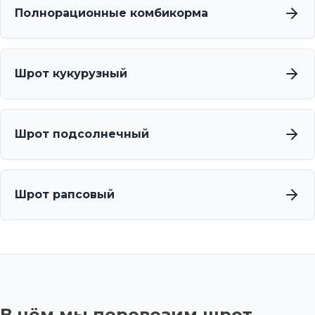
Полнорационные комбикорма
Шрот кукурузный
Шрот подсолнечный
Шрот рапсовый
В чём мы перевозим шрот