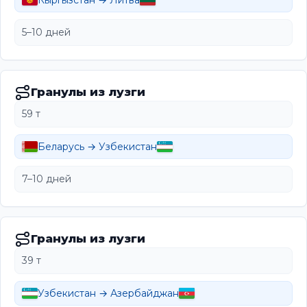
Кыргызстан → Литва
5–10 дней
Гранулы из лузги
59 т
Беларусь → Узбекистан
7–10 дней
Гранулы из лузги
39 т
Узбекистан → Азербайджан