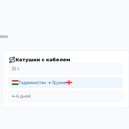
иям.
Катушки с кабелем
35 т
Таджикистан → Грузия
4–6 дней