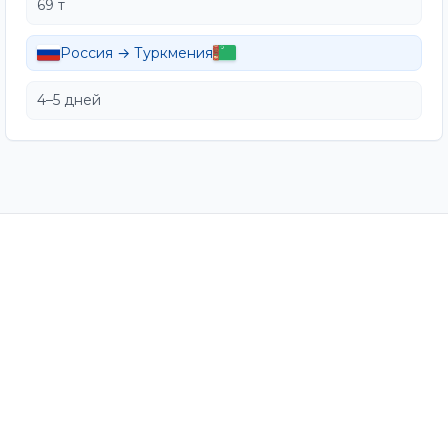
69 т
Россия → Туркмения
4–5 дней