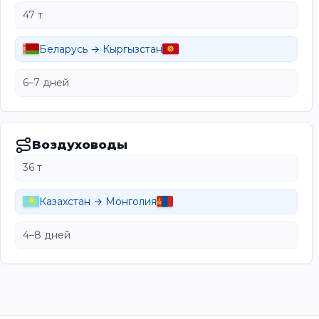
47 т
Беларусь → Кыргызстан
6–7 дней
Воздуховоды
36 т
Казахстан → Монголия
4–8 дней