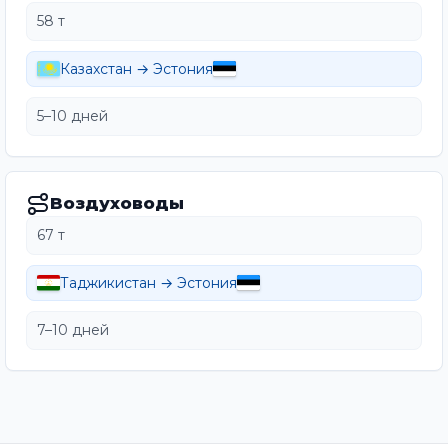
58 т
Казахстан → Эстония
5–10 дней
Воздуховоды
67 т
Таджикистан → Эстония
7–10 дней