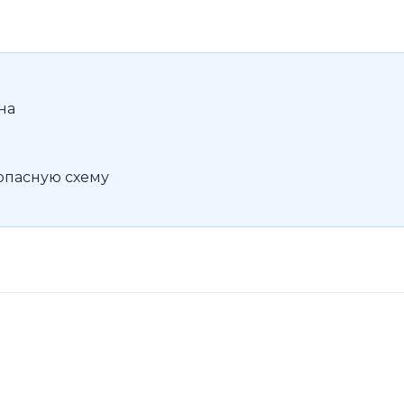
на
опасную схему