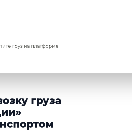
тите груз на платформе.
возку груза
ции»
нспортом