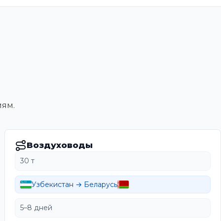
иям.
Воздуховоды
30 т
Узбекистан → Беларусь
5–8 дней