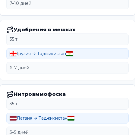
7–10 дней
Удобрения в мешках
35 т
Грузия → Таджикистан
6–7 дней
Нитроаммофоска
35 т
Латвия → Таджикистан
3–5 дней