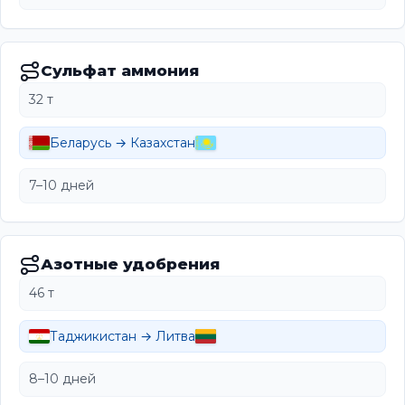
Сульфат аммония
32 т
Беларусь → Казахстан
7–10 дней
Азотные удобрения
46 т
Таджикистан → Литва
8–10 дней