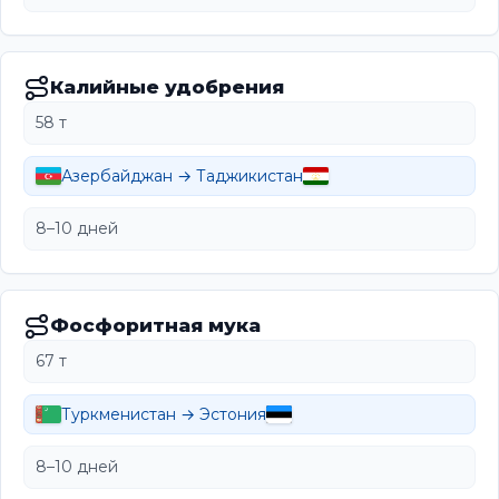
Калийные удобрения
58 т
Азербайджан → Таджикистан
8–10 дней
Фосфоритная мука
67 т
Туркменистан → Эстония
8–10 дней