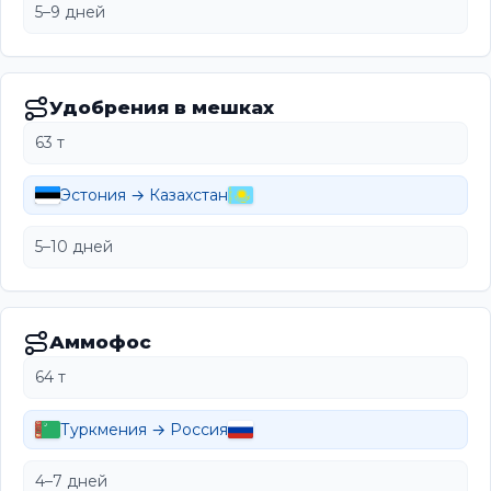
5–9 дней
Удобрения в мешках
63 т
Эстония → Казахстан
5–10 дней
Аммофос
64 т
Туркмения → Россия
4–7 дней