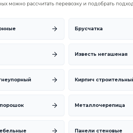
орых можно рассчитать перевозку и подобрать подхо
онные
Брусчатка
Известь негашеная
гнеупорный
Кирпич строительны
 порошок
Металлочерепица
мебельные
Панели стеновые