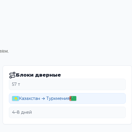
иям.
Блоки дверные
57 т
Казахстан → Туркмения
4–8 дней