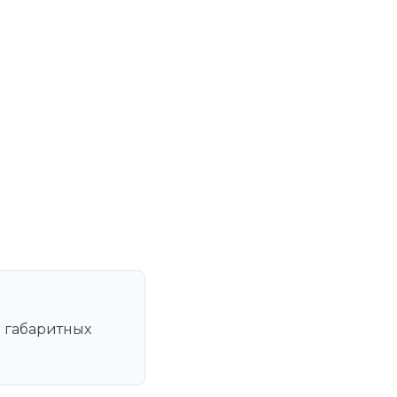
и
и габаритных