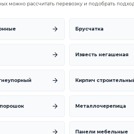
орых можно рассчитать перевозку и подобрать подхо
онные
Брусчатка
Известь негашеная
гнеупорный
Кирпич строительны
 порошок
Металлочерепица
Панели мебельные