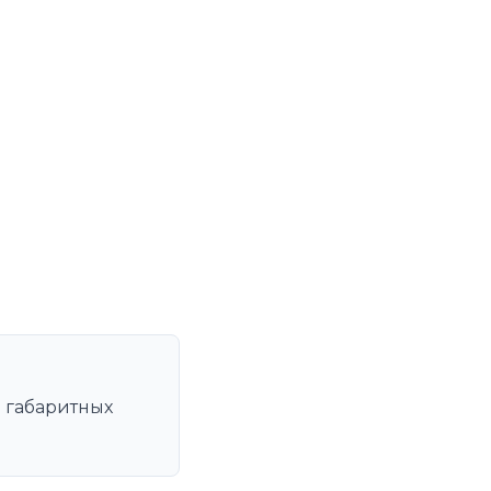
и
и габаритных