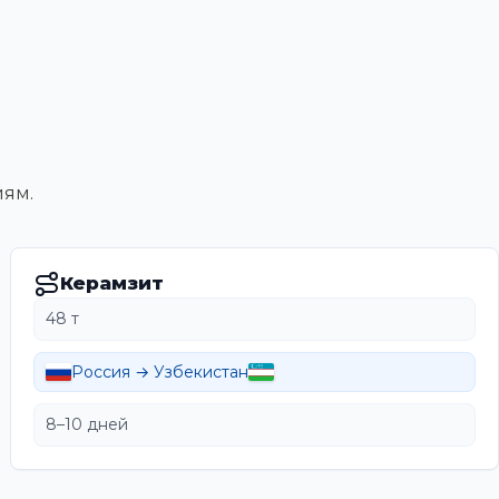
иям.
Керамзит
48 т
Россия → Узбекистан
8–10 дней