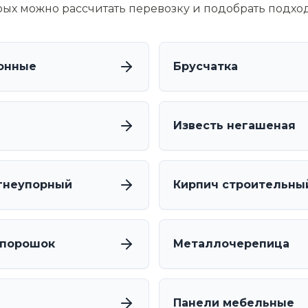
орых можно рассчитать перевозку и подобрать подхо
онные
Брусчатка
Известь негашеная
гнеупорный
Кирпич строительны
 порошок
Металлочерепица
Панели мебельные