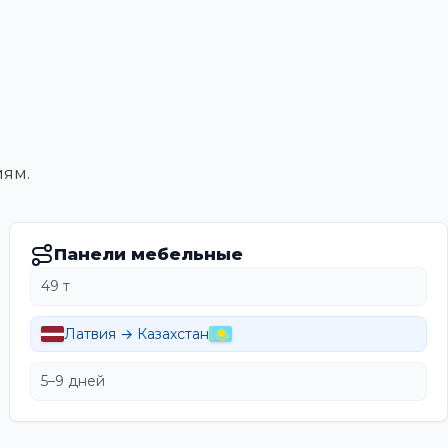
иям.
Панели мебельные
49 т
Латвия → Казахстан
5–9 дней