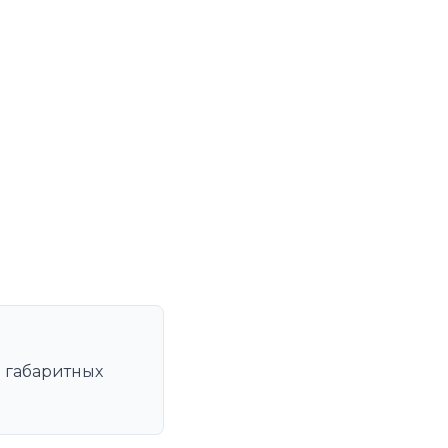
и
и габаритных