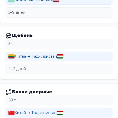
Казахстан → Латвия
5–9 дней
Щебень
34 т
Литва → Таджикистан
4–7 дней
Блоки дверные
69 т
Китай → Таджикистан