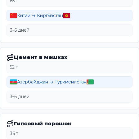
65 т
Китай → Кыргызстан
3–5 дней
Цемент в мешках
52 т
Азербайджан → Туркменистан
3–5 дней
Гипсовый порошок
36 т