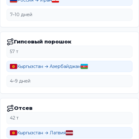
Россия → Иран
7–10 дней
Гипсовый порошок
57 т
Кыргызстан → Азербайджан
4–9 дней
Отсев
42 т
Кыргызстан → Латвия