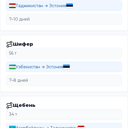
Таджикистан → Эстония
7–10 дней
Шифер
56 т
Узбекистан → Эстония
7–8 дней
Щебень
34 т