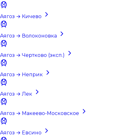
Аягоз → Кичево
Аягоз → Волоконовка
Аягоз → Чертково (эксп.)
Аягоз → Неприк
Аягоз → Лек
Аягоз → Макеево-Московское
Аягоз → Евсино