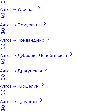
Аягоз → Удачная
Аягоз → Приуралье
Аягоз → Кривандино
Аягоз → Дубровка-Челябинская
Аягоз → Драгунская
Аягоз → Гыршелун
Аягоз → Цукуриха