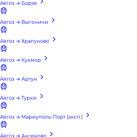
Аягоз → Борзя
Аягоз → Выгоничи
Аягоз → Храпуново
Аягоз → Кукмор
Аягоз → Аргун
Аягоз → Турки
Аягоз → Мариуполь-Порт (эксп.)
Аягоз → Аксеново