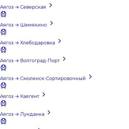
Аягоз → Северская
Аягоз → Шемякино
Аягоз → Хлебодаровка
Аягоз → Волгоград-Порт
Аягоз → Смоленск-Сортировочный
Аягоз → Каягент
Аягоз → Лунданка