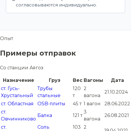
согласовываются индивидуально.
Опыт
Примеры отправок
Со станции Аягоз
Назначение
Груз
Вес
Вагоны
Дата
ст. Гусь-
Трубы
120
2
21.10.2024
Хрустальный
стальные
т
вагона
ст. Областная
OSB-плиты
45 т
1 вагон
28.06.2022
ст.
3
Балка
121 т
26.08.2021
Овчинниково
вагона
ст.
Соль
103
2
19.04.2021