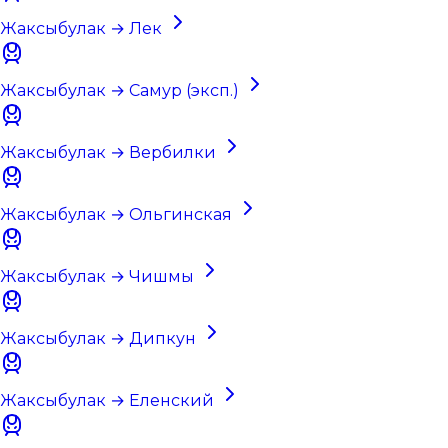
Жаксыбулак → Лек
Жаксыбулак → Самур (эксп.)
Жаксыбулак → Вербилки
Жаксыбулак → Ольгинская
Жаксыбулак → Чишмы
Жаксыбулак → Дипкун
Жаксыбулак → Еленский