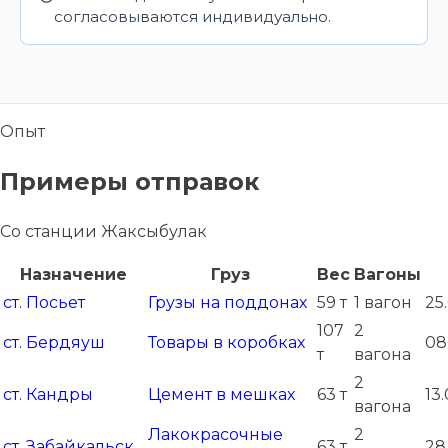
согласовываются индивидуально.
Опыт
Примеры отправок
Со станции Жаксыбулак
Назначение
Груз
Вес
Вагоны
ст. Посьет
Грузы на поддонах
59 т
1 вагон
25
107
2
ст. Бердяуш
Товары в коробках
08
т
вагона
2
ст. Кандры
Цемент в мешках
63 т
13
вагона
Лакокрасочные
2
ст. Забайкальск
63 т
28