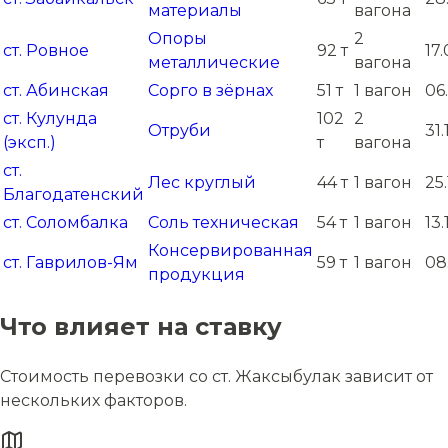
материалы
вагона
Опоры
2
ст. Ровное
92 т
17
металлические
вагона
ст. Абинская
Сорго в зёрнах
51 т
1 вагон
06
ст. Кулунда
102
2
Отруби
31
(эксп.)
т
вагона
ст.
Лес круглый
44 т
1 вагон
25
Благодатенский
ст. Соломбалка
Соль техническая
54 т
1 вагон
13
Консервированная
ст. Гаврилов-Ям
59 т
1 вагон
08
продукция
Что влияет на ставку
Стоимость перевозки со ст. Жаксыбулак зависит от
нескольких факторов.