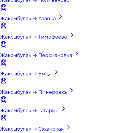
Жаксыбулак → Поливаново
Жаксыбулак → Азанка
Жаксыбулак → Тимофеево
Жаксыбулак → Персиановка
Жаксыбулак → Емца
Жаксыбулак → Пинеровка
Жаксыбулак → Гагарин
Жаксыбулак → Саханская