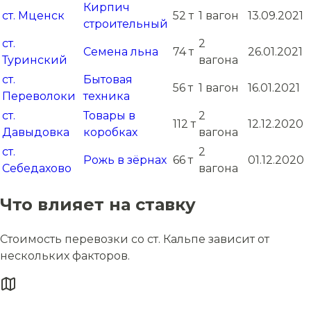
Кирпич
ст. Мценск
52 т
1 вагон
13.09.2021
строительный
ст.
2
Семена льна
74 т
26.01.2021
Туринский
вагона
ст.
Бытовая
56 т
1 вагон
16.01.2021
Переволоки
техника
ст.
Товары в
2
112 т
12.12.2020
Давыдовка
коробках
вагона
ст.
2
Рожь в зёрнах
66 т
01.12.2020
Себедахово
вагона
Что влияет на ставку
Стоимость перевозки со ст. Кальпе зависит от
нескольких факторов.