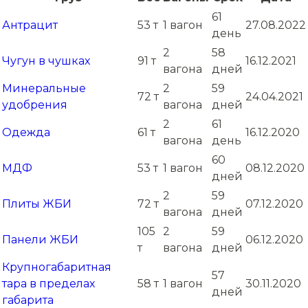
61
Антрацит
53 т
1 вагон
27.08.2022
день
2
58
Чугун в чушках
91 т
16.12.2021
вагона
дней
Минеральные
2
59
72 т
24.04.2021
удобрения
вагона
дней
2
61
Одежда
61 т
16.12.2020
вагона
день
60
МДФ
53 т
1 вагон
08.12.2020
дней
2
59
Плиты ЖБИ
72 т
07.12.2020
вагона
дней
105
2
59
Панели ЖБИ
06.12.2020
т
вагона
дней
Крупногабаритная
57
тара в пределах
58 т
1 вагон
30.11.2020
дней
габарита