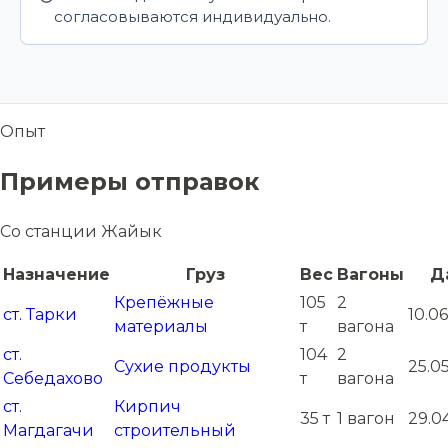
согласовываются индивидуально.
Опыт
Примеры отправок
Со станции Жайык
Назначение
Груз
Вес
Вагоны
Д
Крепёжные
105
2
ст. Тарки
10.0
материалы
т
вагона
ст.
104
2
Сухие продукты
25.0
Себедахово
т
вагона
ст.
Кирпич
35 т
1 вагон
29.0
Магдагачи
строительный