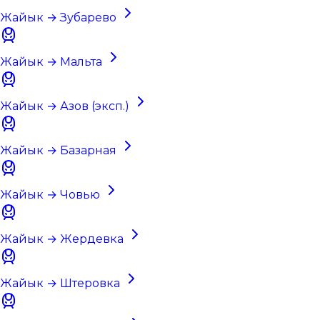
Жайык → Зубарево
Жайык → Мальта
Жайык → Азов (эксп.)
Жайык → Базарная
Жайык → Човью
Жайык → Жердевка
Жайык → Штеровка