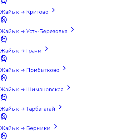
Жайык → Критово
Жайык → Усть-Березовка
Жайык → Грачи
Жайык → Прибытково
Жайык → Шимановская
Жайык → Тарбагатай
Жайык → Берники