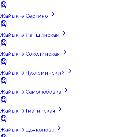
Жайык → Сергино
Жайык → Лапшинская
Жайык → Соколинская
Жайык → Чухломинский
Жайык → Самолюбовка
Жайык → Гиагинская
Жайык → Дьяконово