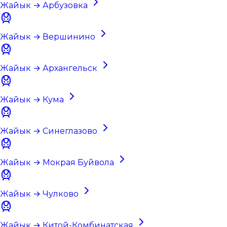
Жайык → Арбузовка
Жайык → Вершинино
Жайык → Архангельск
Жайык → Кума
Жайык → Синеглазово
Жайык → Мокрая Буйвола
Жайык → Чулково
Жайык → Китой-Комбинатская