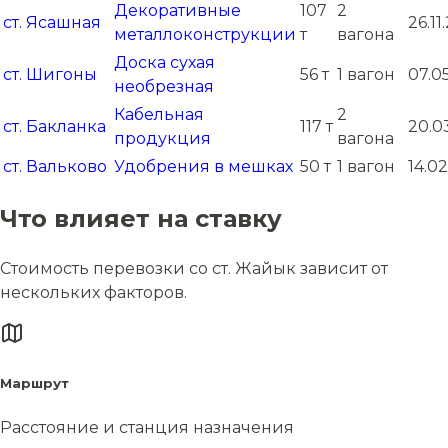
Декоративные
107
2
ст. Ясашная
26.11
металлоконструкции
т
вагона
Доска сухая
ст. Шигоны
56 т
1 вагон
07.0
необрезная
Кабельная
2
ст. Бакланка
117 т
20.0
продукция
вагона
ст. Вальково
Удобрения в мешках
50 т
1 вагон
14.02
Что влияет на ставку
Стоимость перевозки со ст. Жайык зависит от
нескольких факторов.
Маршрут
Расстояние и станция назначения