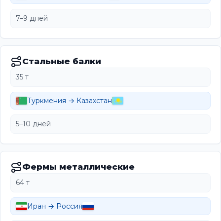
7–9 дней
Стальные балки
35 т
Туркмения → Казахстан
5–10 дней
Фермы металлические
64 т
Иран → Россия