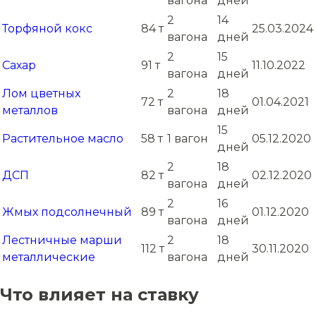
вагона
дней
2
14
Торфяной кокс
84 т
25.03.2024
вагона
дней
2
15
Сахар
91 т
11.10.2022
вагона
дней
Лом цветных
2
18
72 т
01.04.2021
металлов
вагона
дней
15
Растительное масло
58 т
1 вагон
05.12.2020
дней
2
18
ДСП
82 т
02.12.2020
вагона
дней
2
16
Жмых подсолнечный
89 т
01.12.2020
вагона
дней
Лестничные марши
2
18
112 т
30.11.2020
металлические
вагона
дней
Что влияет на ставку