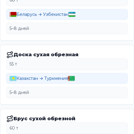
68 т
Беларусь → Узбекистан
5–8 дней
Доска сухая обрезная
55 т
Казахстан → Туркмения
5–8 дней
Брус сухой обрезной
60 т