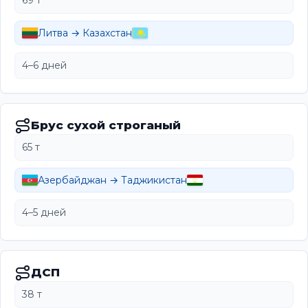
69 т
Литва → Казахстан
4–6 дней
Брус сухой строганый
65 т
Азербайджан → Таджикистан
4–5 дней
ДСП
38 т