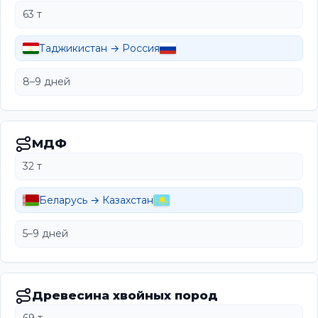
63 т
Таджикистан → Россия
8–9 дней
МДФ
32 т
Беларусь → Казахстан
5–9 дней
Древесина хвойных пород