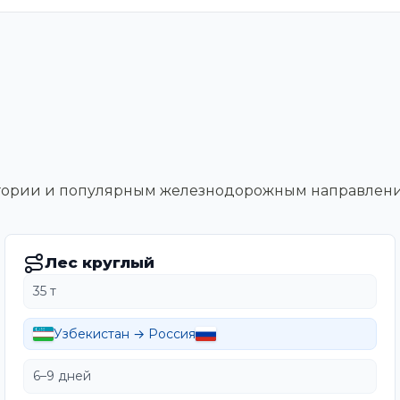
тегории и популярным железнодорожным направлен
Лес круглый
35 т
Узбекистан → Россия
6–9 дней