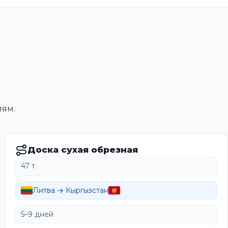
иям.
Доска сухая обрезная
47 т
Литва → Кыргызстан
5–9 дней