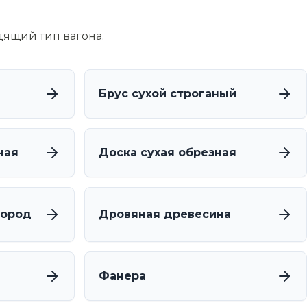
дящий тип вагона.
Брус сухой строганый
ная
Доска сухая обрезная
пород
Дровяная древесина
Фанера