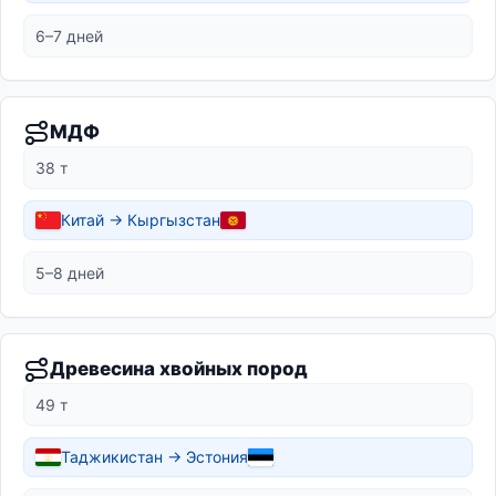
6–7 дней
МДФ
38 т
Китай → Кыргызстан
5–8 дней
Древесина хвойных пород
49 т
Таджикистан → Эстония