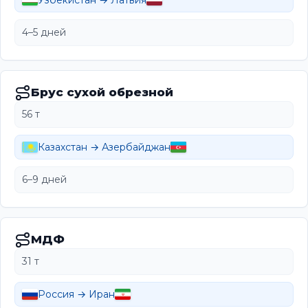
Узбекистан → Латвия
4–5 дней
Брус сухой обрезной
56 т
Казахстан → Азербайджан
6–9 дней
МДФ
31 т
Россия → Иран