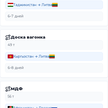
Таджикистан → Литва
6–7 дней
Доска вагонка
49 т
Кыргызстан → Литва
6–8 дней
МДФ
56 т