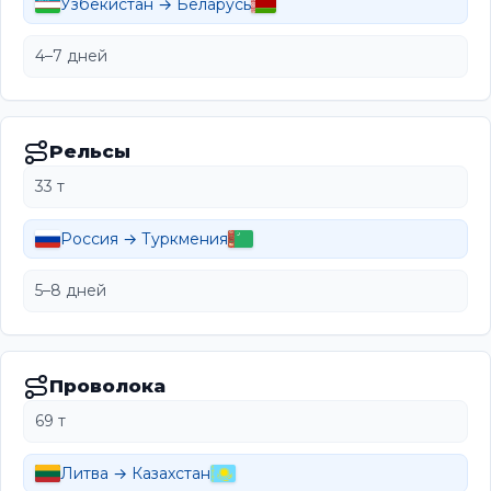
Узбекистан → Беларусь
4–7 дней
Рельсы
33 т
Россия → Туркмения
5–8 дней
Проволока
69 т
Литва → Казахстан