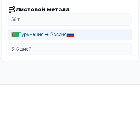
Листовой металл
56 т
Туркмения → Россия
3–6 дней