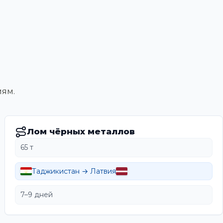
иям.
Лом чёрных металлов
65 т
Таджикистан → Латвия
7–9 дней