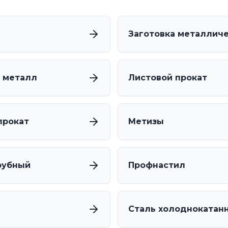
Заготовка металлич
 металл
Листовой прокат
прокат
Метизы
рубный
Профнастил
Сталь холоднокатан