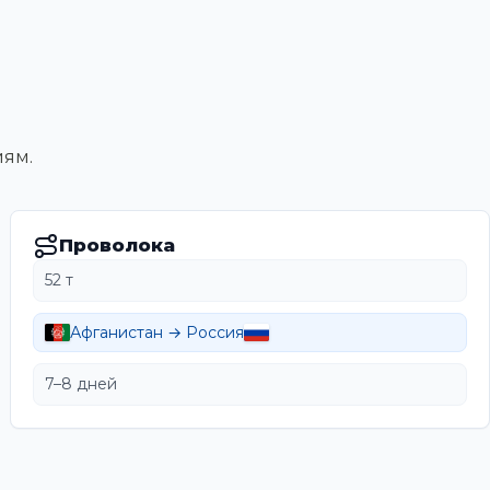
иям.
Проволока
52 т
Афганистан → Россия
7–8 дней