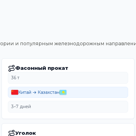
тегории и популярным железнодорожным направлен
Фасонный прокат
36 т
Китай → Казахстан
3–7 дней
Уголок