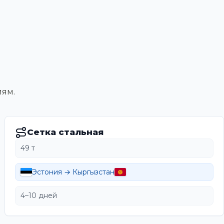
иям.
Сетка стальная
49 т
Эстония → Кыргызстан
4–10 дней