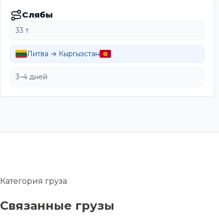
Слябы
33 т
Литва → Кыргызстан
3–4 дней
Категория груза
Связанные грузы