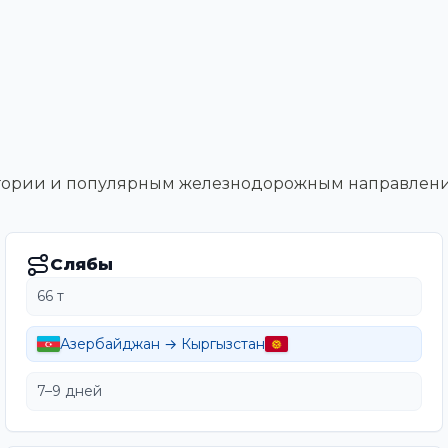
тегории и популярным железнодорожным направлен
Слябы
66 т
Азербайджан → Кыргызстан
7–9 дней