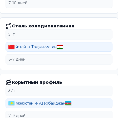
7–10 дней
Сталь холоднокатанная
51 т
Китай → Таджикистан
6–7 дней
Корытный профиль
37 т
Казахстан → Азербайджан
7–9 дней