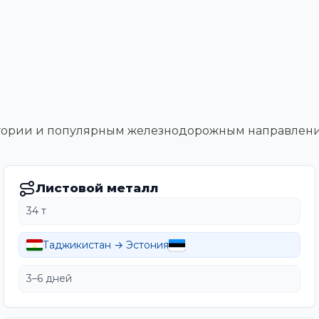
тегории и популярным железнодорожным направлен
Листовой металл
34 т
Таджикистан → Эстония
3–6 дней