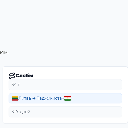
иям.
Слябы
34 т
Литва → Таджикистан
3–7 дней