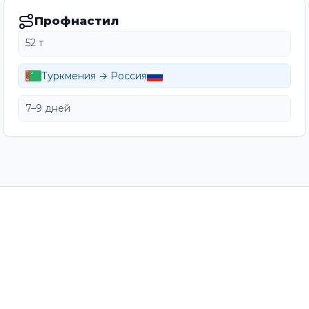
Профнастил
52 т
Туркмения → Россия
7–9 дней