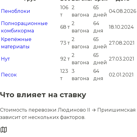
106
2
65
Пеноблоки
04.08.2026
т
вагона
дней
Полнорационные
2
64
68 т
18.10.2024
комбикорма
вагона
дня
Крепёжные
2
65
73 т
27.08.2021
материалы
вагона
дней
2
65
Нут
92 т
27.03.2021
вагона
дней
123
3
64
Песок
02.01.2021
т
вагона
дня
Что влияет на ставку
Стоимость перевозки Людиново II → Приишимская
зависит от нескольких факторов.