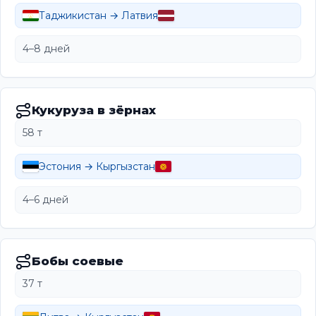
Таджикистан → Латвия
4–8 дней
Кукуруза в зёрнах
58 т
Эстония → Кыргызстан
4–6 дней
Бобы соевые
37 т