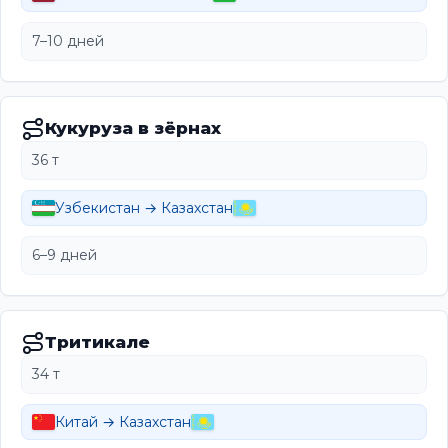
7–10 дней
Кукуруза в зёрнах
36 т
Узбекистан → Казахстан
6–9 дней
Тритикале
34 т
Китай → Казахстан