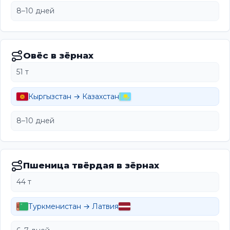
8–10 дней
Овёс в зёрнах
51 т
Кыргызстан → Казахстан
8–10 дней
Пшеница твёрдая в зёрнах
44 т
Туркменистан → Латвия