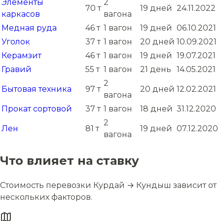
Элементы
2
70 т
19 дней
24.11.2022
каркасов
вагона
Медная руда
46 т
1 вагон
19 дней
06.10.2021
Уголок
37 т
1 вагон
20 дней
10.09.2021
Керамзит
46 т
1 вагон
19 дней
19.07.2021
Гравий
55 т
1 вагон
21 день
14.05.2021
2
Бытовая техника
97 т
20 дней
12.02.2021
вагона
Прокат сортовой
37 т
1 вагон
18 дней
31.12.2020
2
Лен
81 т
19 дней
07.12.2020
вагона
Что влияет на ставку
Стоимость перевозки Курдай → Кундыш зависит от
нескольких факторов.