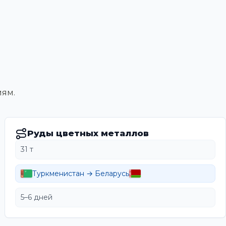
иям.
Руды цветных металлов
31 т
Туркменистан → Беларусь
5–6 дней