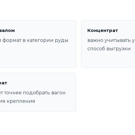
валом
Концентрат
 формат в категории руды
важно учитывать у
способ выгрузки
рат
т точнее подобрать вагон
ия крепления