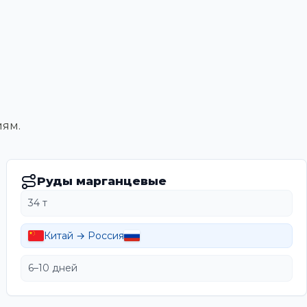
иям.
Руды марганцевые
34 т
Китай → Россия
6–10 дней