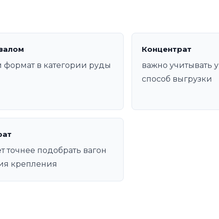
валом
Концентрат
 формат в категории руды
важно учитывать у
способ выгрузки
рат
т точнее подобрать вагон
ия крепления