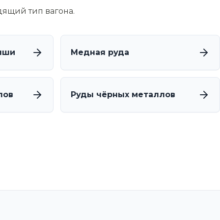
дящий тип вагона.
ыши
Медная руда
лов
Руды чёрных металлов