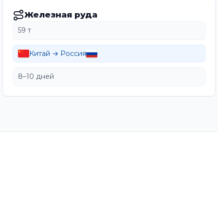
Железная руда
59 т
Китай → Россия
8–10 дней