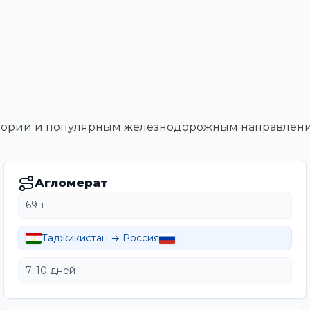
тегории и популярным железнодорожным направлен
Агломерат
69 т
Таджикистан → Россия
7–10 дней