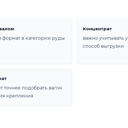
валом
Концентрат
 формат в категории руды
важно учитывать у
способ выгрузки
рат
т точнее подобрать вагон
ия крепления