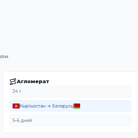
иям.
Агломерат
34 т
Кыргызстан → Беларусь
5–6 дней