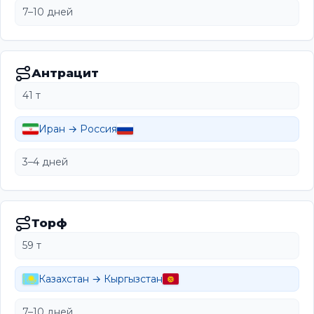
7–10 дней
Антрацит
41 т
Иран → Россия
3–4 дней
Торф
59 т
Казахстан → Кыргызстан
7–10 дней