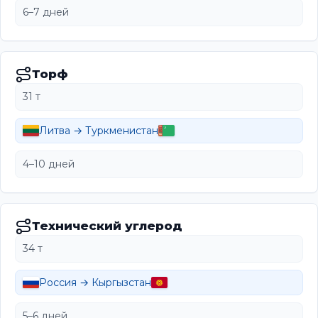
6–7 дней
Торф
31 т
Литва → Туркменистан
4–10 дней
Технический углерод
34 т
Россия → Кыргызстан
5–6 дней