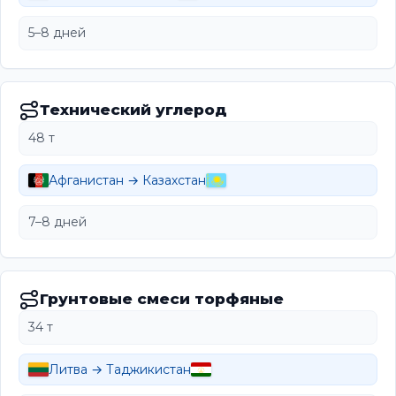
5–8 дней
Технический углерод
48 т
Афганистан → Казахстан
7–8 дней
Грунтовые смеси торфяные
34 т
Литва → Таджикистан